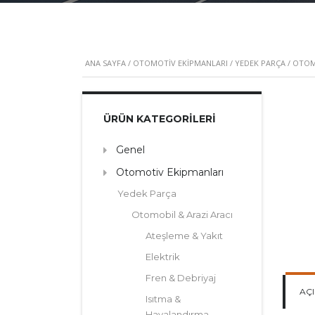
ANA SAYFA
/
OTOMOTIV EKIPMANLARI
/
YEDEK PARÇA
/
OTOMO
ÜRÜN KATEGORILERI
Genel
Otomotiv Ekipmanları
Yedek Parça
Otomobil & Arazi Aracı
Ateşleme & Yakıt
Elektrik
Fren & Debriyaj
AÇ
Isıtma &
Havalandırma