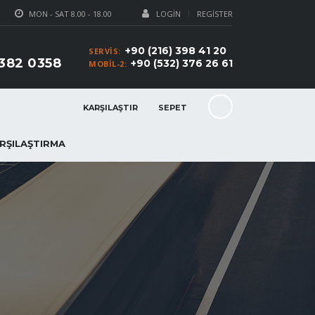
MON - SAT 8.00 - 18.00
LOGIN
REGISTER
+90 (216) 398 41 20
SERVIS:
 382 0358
+90 (532) 376 26 61
MOBIL-2:
KARŞILAŞTIR
SEPET
RŞILAŞTIRMA