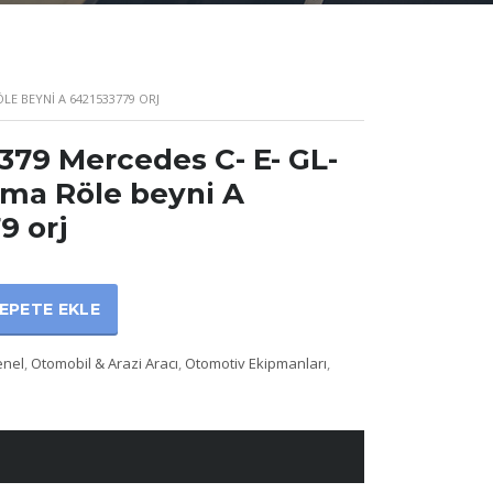
ÖLE BEYNI A 6421533779 ORJ
379 Mercedes C- E- GL-
ırma Röle beyni A
9 orj
EPETE EKLE
enel
,
Otomobil & Arazi Aracı
,
Otomotiv Ekipmanları
,