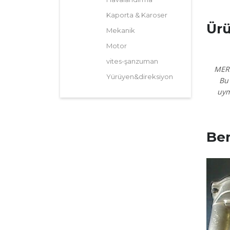
Kaporta & Karoser
Ürü
Mekanik
Motor
vites-şanzuman
MER
Yürüyen&direksiyon
Bu 
uym
Ben