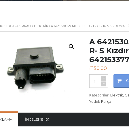
BIL & ARAZI ARACI
/
ELEKTRIK
/ A 6421530379 MERCEDES C- E- GL- R- S KIZDIRMA R
A 6421530
R- S Kızd
642153377
£
150.00
+
S
-
Kategoriler:
Elektrik
,
G
Yedek Parça
IKLAMA
İNCELEME (0)