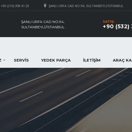
+90 (216) 398 41 20
ŞANLI URFA CAD NO:94, SULTANBEYLI/İSTANBUL
ŞANLI URFA CAD NO:94,
SATIŞ:
+90 (532)
SULTANBEYLI/İSTANBUL
Z
SERVIS
YEDEK PARÇA
İLETIŞIM
ARAÇ KA