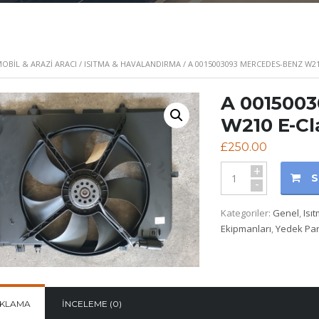
BIL & ARAZI ARACI
/
ISITMA & HAVALANDIRMA
/ A 0015003093 MERCEDES-BENZ W21
A 001500
W210 E-Cl
£
250.00
+
S
-
Kategoriler:
Genel
,
Isı
Ekipmanları
,
Yedek Pa
IKLAMA
İNCELEME (0)