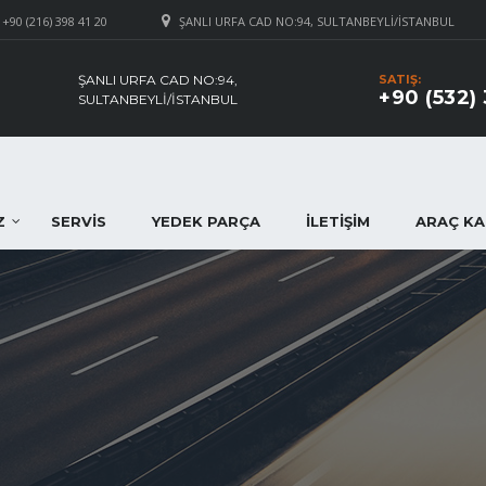
+90 (216) 398 41 20
ŞANLI URFA CAD NO:94, SULTANBEYLI/İSTANBUL
ŞANLI URFA CAD NO:94,
SATIŞ:
+90 (532)
SULTANBEYLI/İSTANBUL
Z
SERVIS
YEDEK PARÇA
İLETIŞIM
ARAÇ KA