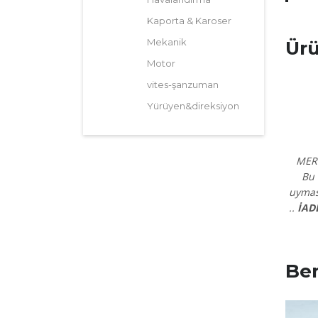
Kaporta & Karoser
Mekanik
Ürü
Motor
vites-şanzuman
Yürüyen&direksiyon
MER
Bu 
uyması
..
İAD
Ben