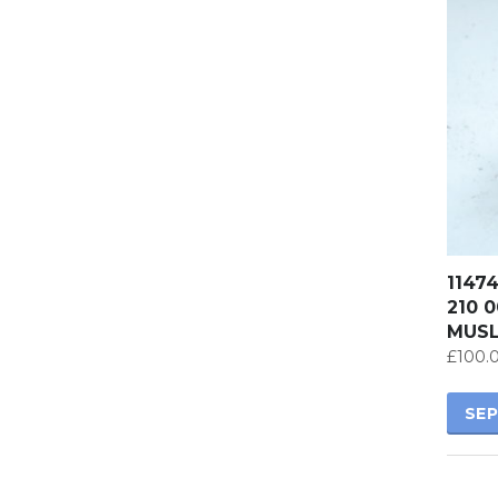
1147
210 
MUS
£
100.
SEP