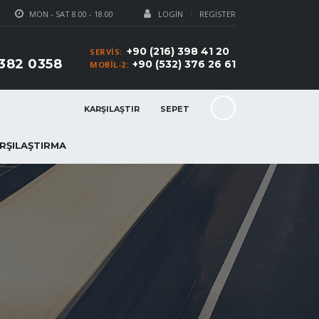
MON - SAT 8.00 - 18.00
LOGIN
REGISTER
+90 (216) 398 41 20
SERVIS:
 382 0358
+90 (532) 376 26 61
MOBIL-2:
KARŞILAŞTIR
SEPET
RŞILAŞTIRMA