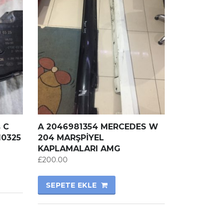
s C
A 2046981354 MERCEDES W
10325
204 MARŞPİYEL
KAPLAMALARI AMG
£
200.00
SEPETE EKLE