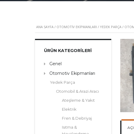
ANA SAYFA
/
OTOMOTIV EKIPMANLARI
/
YEDEK PARÇA
/
OTOMO
ÜRÜN KATEGORILERI
Genel
Otomotiv Ekipmanları
Yedek Parça
Otomobil & Arazi Aracı
Ateşleme & Yakıt
Elektrik
Fren & Debriyaj
Isıtma &
AÇ
Havalandırma