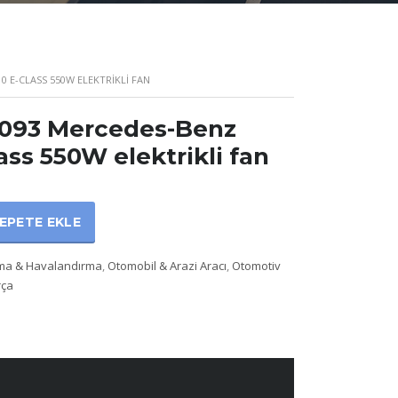
0 E-CLASS 550W ELEKTRIKLI FAN
3093 Mercedes-Benz
ass 550W elektrikli fan
EPETE EKLE
tma & Havalandırma
,
Otomobil & Arazi Aracı
,
Otomotiv
rça