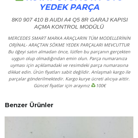
YEDEK PARÇA
8K0 907 410 B AUDI A4 Q5 8R GARAJ KAPISI
AÇMA KONTROL MODÜLÜ​
MERCEDES SMART MARKA ARAÇLARIN TÜM MODELLER
İ
N
İ
N
ORJ
İ
NAL- ARA
Ç
TAN S
Ö
KME YEDEK PAR
Ç
ALARI
MEVCUTTUR
Bu ö
ğ
eyi sat
ı
n almadan
ö
nce, l
ü
tfen bu par
ç
an
ı
n ger
ç
ekten
uygun olup olmad
ı
ğ
ı
ndan emin olun.
Par
ç
a numaran
ı
za
uymas
ı
i
ç
in a
çı
klamadaki ve resimdeki par
ç
a numarasına
dikkat edin. Ürün fiyatları sabit de
ğ
ildir. Anla
ş
mal
ı
kargo ile
par
ç
alar g
ö
nderilmektedir. Kargo kurye
ü
creti al
ı
c
ı
ya aittir.
Güncel fiyatlar için arayınız
100€
Benzer Ürünler