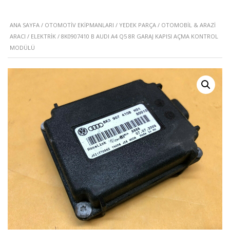
ANA SAYFA
/
OTOMOTIV EKIPMANLARI
/
YEDEK PARÇA
/
OTOMOBIL & ARAZI
ARACI
/
ELEKTRIK
/ 8K0907410 B AUDI A4 Q5 8R GARAJ KAPISI AÇMA KONTROL
MODÜLÜ