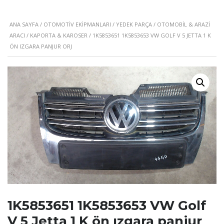
ANA SAYFA
/
OTOMOTIV EKIPMANLARI
/
YEDEK PARÇA
/
OTOMOBIL & ARAZI
ARACI
/
KAPORTA & KAROSER
/ 1K5853651 1K5853653 VW GOLF V 5 JETTA 1 K
ÖN IZGARA PANJUR ORJ
1K5853651 1K5853653 VW Golf
V 5 Jetta 1 K ön ızgara panjur