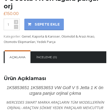
orj
£
150.00
+
SEPETE EKLE
-
Kategoriler:
Genel
,
Kaporta & Karoser
,
Otomobil & Arazi Aracı
,
Otomotiv Ekipmanları
,
Yedek Parça
AÇIKLAMA
İNCELEME (0)
Ürün Açıklaması
1K5853651 1K5853653 VW Golf V 5 Jetta 1 K ön
ızgara panjur
orjinal çıkma
MERCEDES SMART MARKA ARAÇLARIN TÜM MODELLERİNİN
ORJİNAL- ARAÇTAN SÖKME YEDEK PARÇALARI MEVCUTTUR