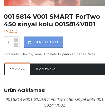
001 5814 V001 SMART ForTwo
450 sinyal kolu 0015814V001
£
70.00
+
SEPETE EKLE
-
Kategoriler:
Elektrik
,
Genel
,
Otomotiv Ekipmanları
,
Yedek Parça
AÇIKLAMA
İNCELEME (0)
Ürün Açıklaması
0015814V001 SMART ForTwo 450 sinyal kolu 001
5814 V001