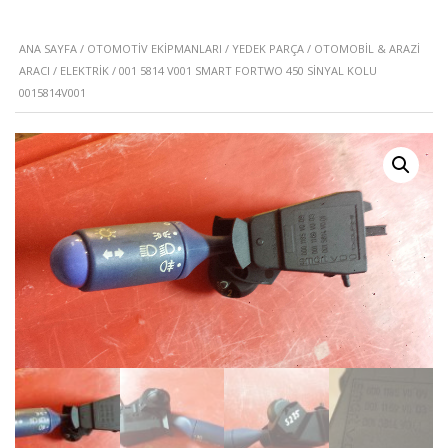
ANA SAYFA
/
OTOMOTIV EKIPMANLARI
/
YEDEK PARÇA
/
OTOMOBIL & ARAZI
ARACI
/
ELEKTRIK
/ 001 5814 V001 SMART FORTWO 450 SINYAL KOLU
0015814V001