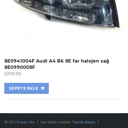
8E0941004F Audi A4 B6 8E far halojen sağ
8E0990008F
£
200.00
SEPETE EKLE
© 2017
Kutay Oto
Her hakkı saklıdır.
Teknik Bilişim